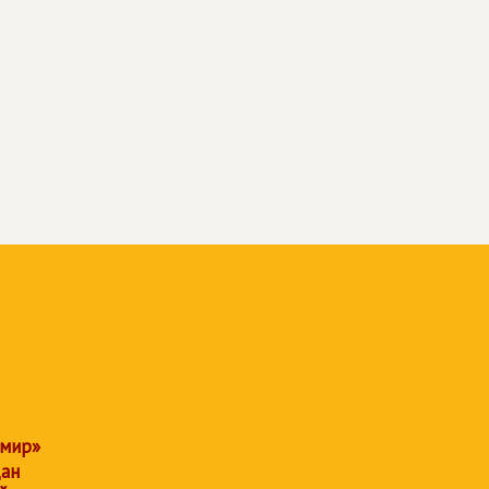
 мир»
дан