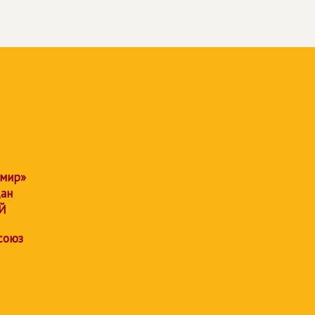
 мир»
дан
Й
союз