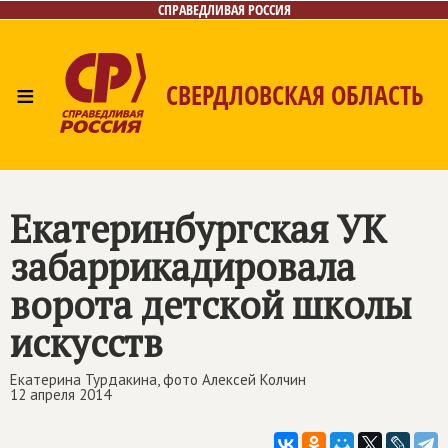
СПРАВЕДЛИВАЯ РОССИЯ
≡
СВЕРДЛОВСКАЯ ОБЛАСТЬ
Главная
Новости
Лица
Фото/Видео
Газета
Контакты
Поиск
Екатеринбургская УК
забаррикадировала
ворота детской школы
искусств
Екатерина Турдакина, фото Алексей Колчин
12 апреля 2014