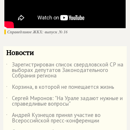
Справедливое ЖКХ: выпуск № 16
Новости
Зарегистрирован список свердловской СР на
˙
выборах депутатов Законодательного
Собрания региона
Корзина, в которой не помещается жизнь
˙
Сергей Миронов: "На Урале задают нужные и
˙
справедливые вопросы"
Андрей Кузнецов принял участие во
˙
Всероссийской пресс-конференции