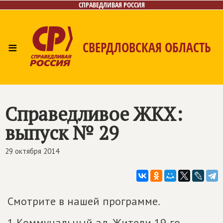
СПРАВЕДЛИВАЯ РОССИЯ
≡
СВЕРДЛОВСКАЯ ОБЛАСТЬ
Главная
Новости
Лица
Фото/Видео
Газета
Контакты
Поиск
Справедливое ЖКХ:
выпуск № 29
29 октября 2014
Смотрите в нашей программе.
1 Коммунальный ад. Жители 19-го