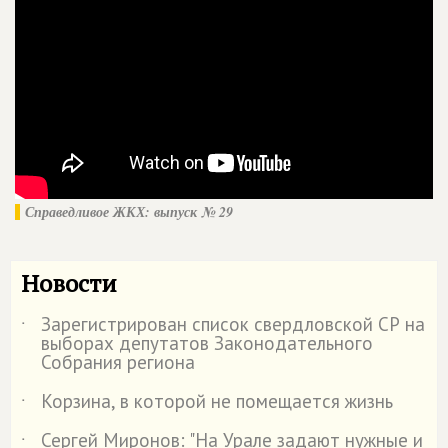
Справедливое ЖКХ: выпуск № 29
Новости
Зарегистрирован список свердловской СР на
˙
выборах депутатов Законодательного
Собрания региона
Корзина, в которой не помещается жизнь
˙
Сергей Миронов: "На Урале задают нужные и
˙