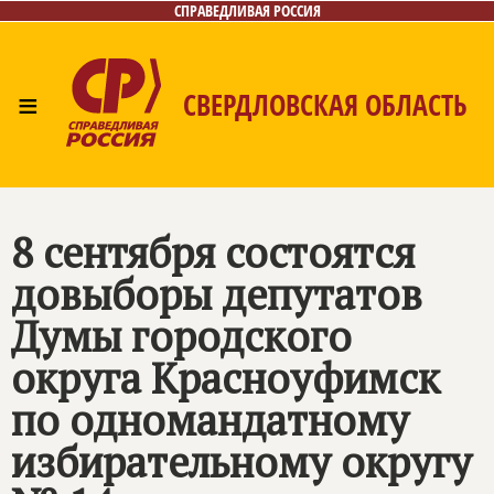
СПРАВЕДЛИВАЯ РОССИЯ
≡
СВЕРДЛОВСКАЯ ОБЛАСТЬ
Главная
Новости
Лица
Фото/Видео
Газета
Контакты
Поиск
8 сентября состоятся
довыборы депутатов
Думы городского
округа Красноуфимск
по одномандатному
избирательному округу