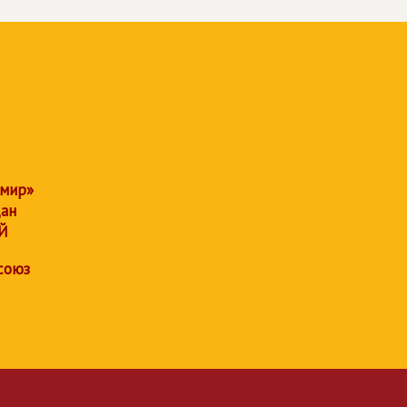
 мир»
дан
Й
союз