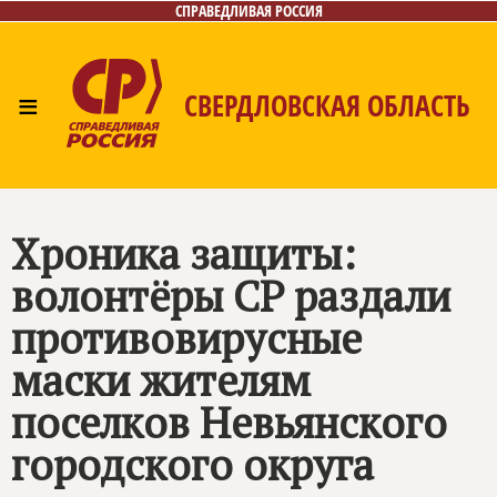
СПРАВЕДЛИВАЯ РОССИЯ
≡
СВЕРДЛОВСКАЯ ОБЛАСТЬ
Главная
Новости
Лица
Фото/Видео
Газета
Контакты
Поиск
Хроника защиты:
волонтёры СР раздали
противовирусные
маски жителям
поселков Невьянского
городского округа