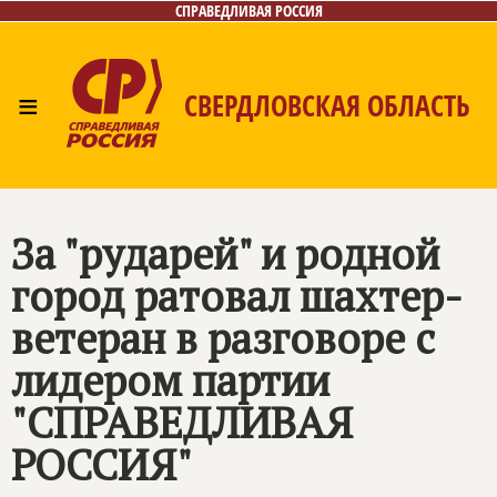
СПРАВЕДЛИВАЯ РОССИЯ
≡
СВЕРДЛОВСКАЯ ОБЛАСТЬ
Главная
Новости
Лица
Фото/Видео
Газета
Контакты
Поиск
За "рударей" и родной
город ратовал шахтер-
ветеран в разговоре с
лидером партии
"СПРАВЕДЛИВАЯ
РОССИЯ"