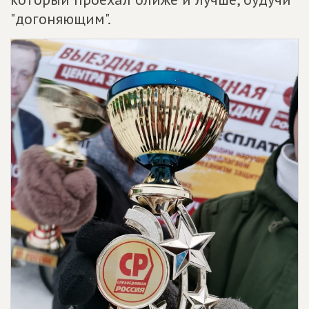
"догоняющим".