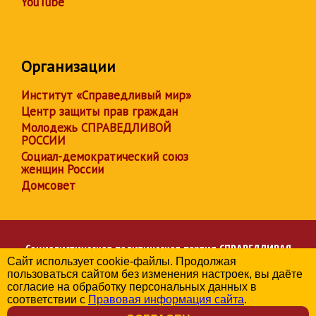
YouTube
Организации
Институт «Справедливый мир»
Центр защиты прав граждан
Молодежь СПРАВЕДЛИВОЙ
РОССИИ
Социал-демократический союз
женщин России
Домсовет
Социалистическая политическая партия
СПРАВЕДЛИВАЯ
Сайт использует cookie-файлы. Продолжая
РОССИЯ
пользоваться сайтом без изменения настроек, вы даёте
Региональное отделение партии в Свердловской области
согласие на обработку персональных данных в
© 2006-2026
соответствии с
Правовая информация сайта
.
Политика в отношении обработки персональных данных