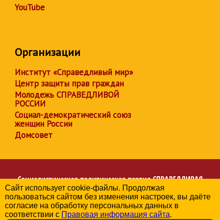
YouTube
Организации
Институт «Справедливый мир»
Центр защиты прав граждан
Молодежь СПРАВЕДЛИВОЙ
РОССИИ
Социал-демократический союз
женщин России
Домсовет
Социалистическая политическая партия
СПРАВЕДЛИВАЯ
Сайт использует cookie-файлы. Продолжая
РОССИЯ
пользоваться сайтом без изменения настроек, вы даёте
Региональное отделение партии в Свердловской области
согласие на обработку персональных данных в
© 2006-2026
соответствии с
Правовая информация сайта
.