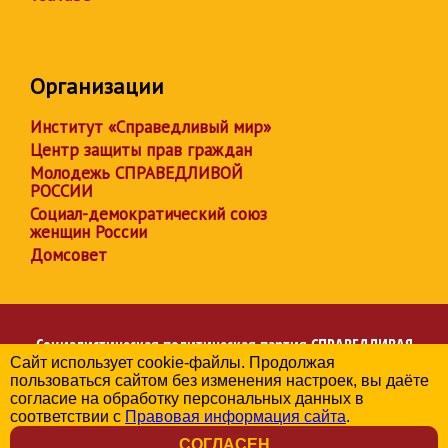
Организации
Институт «Справедливый мир»
Центр защиты прав граждан
Молодежь СПРАВЕДЛИВОЙ
РОССИИ
Социал-демократический союз
женщин России
Домсовет
Социалистическая политическая партия
СПРАВЕДЛИВАЯ
Сайт использует cookie-файлы. Продолжая
РОССИЯ
пользоваться сайтом без изменения настроек, вы даёте
Региональное отделение партии в Свердловской области
согласие на обработку персональных данных в
© 2006-2026
соответствии с
Правовая информация сайта
.
Политика в отношении обработки персональных данных
СОГЛАСЕН