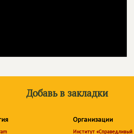
Добавь в закладки
тия
Организации
ram
Институт «Справедливый