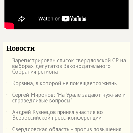
Новости
Зарегистрирован список свердловской СР на
˙
выборах депутатов Законодательного
Собрания региона
Корзина, в которой не помещается жизнь
˙
Сергей Миронов: "На Урале задают нужные и
˙
справедливые вопросы"
Андрей Кузнецов принял участие во
˙
Всероссийской пресс-конференции
Свердловская область – против повышения
˙