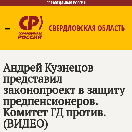
СПРАВЕДЛИВАЯ РОССИЯ
≡
СВЕРДЛОВСКАЯ ОБЛАСТЬ
Главная
Новости
Лица
Фото/Видео
Газета
Контакты
Поиск
Андрей Кузнецов
представил
законопроект в защиту
предпенсионеров.
Комитет ГД против.
(ВИДЕО)