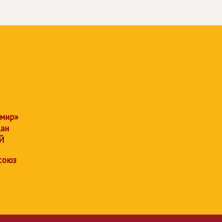
 мир»
дан
Й
союз