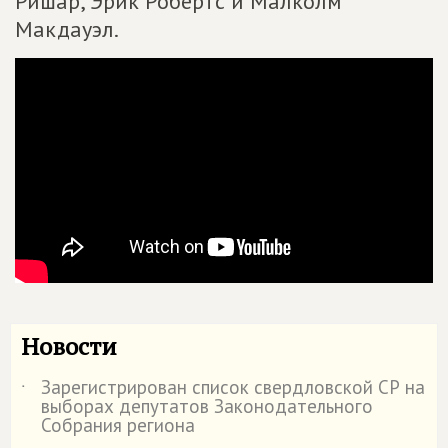
Ришар, Эрик Робертс и Малколм
Макдауэл.
Новости
Зарегистрирован список свердловской СР на
˙
выборах депутатов Законодательного
Собрания региона