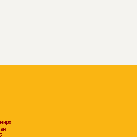
 мир»
дан
Й