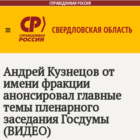
СПРАВЕДЛИВАЯ РОССИЯ
≡
СВЕРДЛОВСКАЯ ОБЛАСТЬ
Главная
Новости
Лица
Фото/Видео
Газета
Контакты
Поиск
Андрей Кузнецов от
имени фракции
анонсировал главные
темы пленарного
заседания Госдумы
(ВИДЕО)