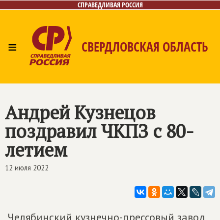
СПРАВЕДЛИВАЯ РОССИЯ
≡
СВЕРДЛОВСКАЯ ОБЛАСТЬ
Главная
Новости
Лица
Фото/Видео
Газета
Контакты
Поиск
Андрей Кузнецов
поздравил ЧКПЗ с 80-
летием
12 июля 2022
Челябинский кузнечно-прессовый завод