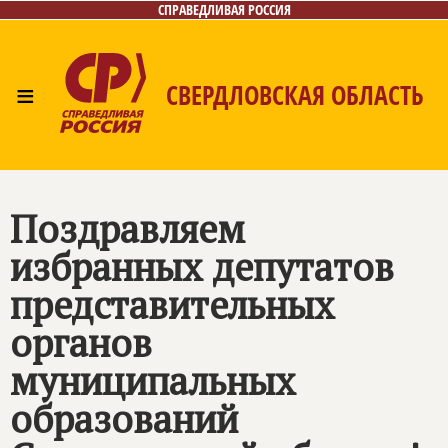
СПРАВЕДЛИВАЯ РОССИЯ
≡
СВЕРДЛОВСКАЯ ОБЛАСТЬ
Главная
Новости
Лица
Фото/Видео
Газета
Контакты
Поиск
Поздравляем
избранных депутатов
представительных
органов
муниципальных
образований