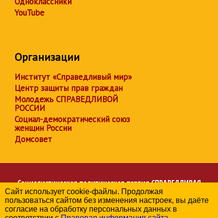
Одноклассники
YouTube
Организации
Институт «Справедливый мир»
Центр защиты прав граждан
Молодежь СПРАВЕДЛИВОЙ
РОССИИ
Социал-демократический союз
женщин России
Домсовет
Социалистическая политическая партия
СПРАВЕДЛИВАЯ
Сайт использует cookie-файлы. Продолжая
РОССИЯ
пользоваться сайтом без изменения настроек, вы даёте
Региональное отделение партии в Свердловской области
согласие на обработку персональных данных в
© 2006-2026
соответствии с
Правовая информация сайта
.