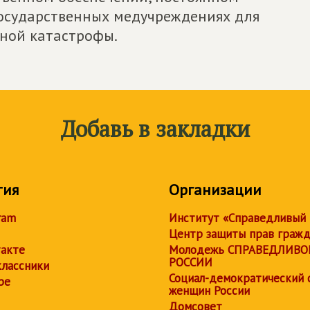
государственных медучреждениях для
ной катастрофы.
Добавь в закладки
тия
Организации
ram
Институт «Справедливый
Центр защиты прав граж
акте
Молодежь СПРАВЕДЛИВО
РОССИИ
лассники
Социал-демократический 
be
женщин России
Домсовет