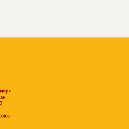
 мир»
дан
Й
союз