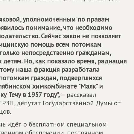
зляковой, уполномоченным по правам
оявилось понимание, что необходимо
одательство. Сейчас закон не позволяет
ицинскую помощь всем потомкам
 только непосредственно гражданам,
 детям. Но, как показало время, радиация
оэтому наша фракция разработала
 потомкам граждан, подвергшихся
елябинском химкомбинате "Маяк" и
у Течу в 1957 году",
– рассказал
СРЗП, депутат Государственной Думы от
цов.
чь идёт о бесплатном специальном
твенном обеспечении, постоянном