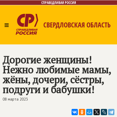
СПРАВЕДЛИВАЯ РОССИЯ
≡
СВЕРДЛОВСКАЯ ОБЛАСТЬ
Главная
Новости
Лица
Фото/Видео
Газета
Контакты
Поиск
Дорогие женщины!
Нежно любимые мамы,
жёны, дочери, сёстры,
подруги и бабушки!
08 марта 2023