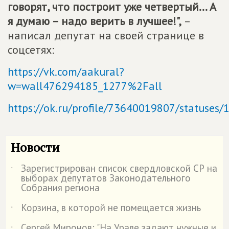
говорят, что построит уже четвертый... А
я думаю – надо верить в лучшее!",
–
написал депутат на своей странице в
соцсетях:
https://vk.com/aakural?
w=wall476294185_1277%2Fall
https://ok.ru/profile/73640019807/statuse
Новости
Зарегистрирован список свердловской СР на
˙
выборах депутатов Законодательного
Собрания региона
Корзина, в которой не помещается жизнь
˙
Сергей Миронов: "На Урале задают нужные и