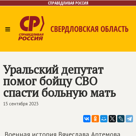
СПРАВЕДЛИВАЯ РОССИЯ
≡
СВЕРДЛОВСКАЯ ОБЛАСТЬ
Главная
Новости
Лица
Фото/Видео
Газета
Контакты
Поиск
Уральский депутат
помог бойцу СВО
спасти больную мать
15 сентября 2023
Военная история Вячеслава Артемова