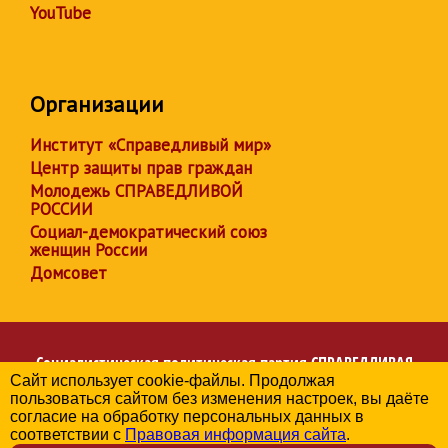
YouTube
Организации
Институт «Справедливый мир»
Центр защиты прав граждан
Молодежь СПРАВЕДЛИВОЙ
РОССИИ
Социал-демократический союз
женщин России
Домсовет
Социалистическая политическая партия
СПРАВЕДЛИВАЯ
Сайт использует cookie-файлы. Продолжая
РОССИЯ
пользоваться сайтом без изменения настроек, вы даёте
Региональное отделение партии в Свердловской области
согласие на обработку персональных данных в
© 2006-2026
соответствии с
Правовая информация сайта
.