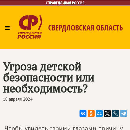
СПРАВЕДЛИВАЯ РОССИЯ
≡
СВЕРДЛОВСКАЯ ОБЛАСТЬ
Главная
Новости
Лица
Фото/Видео
Газета
Контакты
Поиск
Угроза детской
безопасности или
необходимость?
18 апреля 2024
Чтобы увидеть своими глазами причину