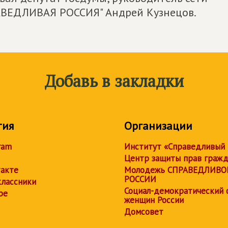
АВЕДЛИВАЯ РОССИЯ" Андрей Кузнецов.
Добавь в закладки
тия
Организации
ram
Институт «Справедливый
Центр защиты прав граж
акте
Молодежь СПРАВЕДЛИВО
РОССИИ
лассники
Социал-демократический 
be
женщин России
Домсовет