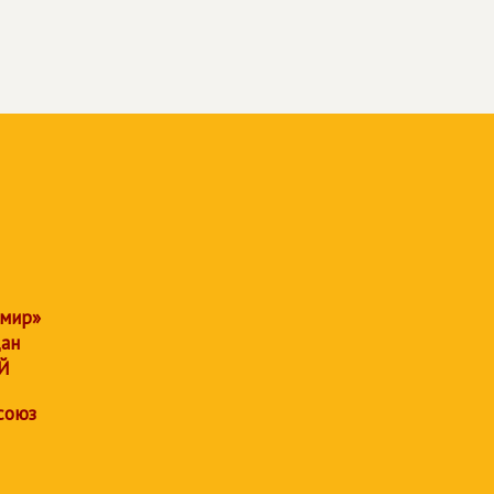
 мир»
дан
Й
союз