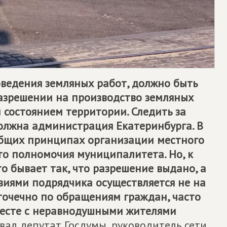
оведения земляных работ, должно быть
разрешении на производство земляных
м состоянием территории. Следить за
олжна администрация Екатеринбурга. В
бщих принципах организации местного
это полномочия муниципалитета. Но, к
то бывает так, что разрешение выдано, а
виями подрядчика осуществляется не на
точечно по обращениям граждан, часто
месте с неравнодушными жителями
ал депутат Госдумы, руководитель сети