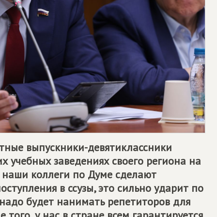
стные выпускники-девятиклассники
их учебных заведениях своего региона на
и наши коллеги по Думе сделают
оступления в ссузы, это сильно ударит по
надо будет нанимать репетиторов для
 того, у нас в стране всем гарантируется