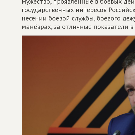
мужество, проявленные в боевых дей
государственных интересов Российс
несении боевой службы, боевого дежу
манёврах, за отличные показатели в