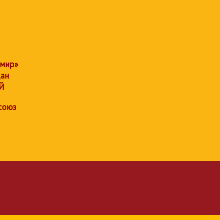
 мир»
дан
Й
союз