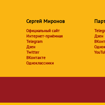
Сергей Миронов
Пар
Официальный сайт
Teleg
Интернет-приёмная
Дзен
Telegram
ВКонт
Дзен
Однок
Twitter
YouTu
ВКонтакте
Одноклассники