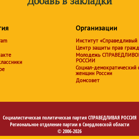
Добавь в закладки
тия
Организации
ram
Институт «Справедливый
Центр защиты прав граж
акте
Молодежь СПРАВЕДЛИВО
РОССИИ
лассники
Социал-демократический 
be
женщин России
Домсовет
Социалистическая политическая партия
СПРАВЕДЛИВАЯ РОССИЯ
Региональное отделение партии в Свердловской области
© 2006-2026
Политика в отношении обработки персональных данных