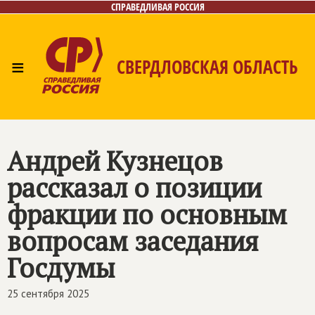
СПРАВЕДЛИВАЯ РОССИЯ
≡
СВЕРДЛОВСКАЯ ОБЛАСТЬ
Главная
Новости
Лица
Фото/Видео
Газета
Контакты
Поиск
Андрей Кузнецов
рассказал о позиции
фракции по основным
вопросам заседания
Госдумы
25 сентября 2025