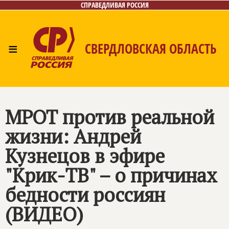
СПРАВЕДЛИВАЯ РОССИЯ
≡
СВЕРДЛОВСКАЯ ОБЛАСТЬ
Главная
Новости
Лица
Фото/Видео
Газета
Контакты
Поиск
МРОТ против реальной
жизни: Андрей
Кузнецов в эфире
"Крик-ТВ" – о причинах
бедности россиян
(ВИДЕО)