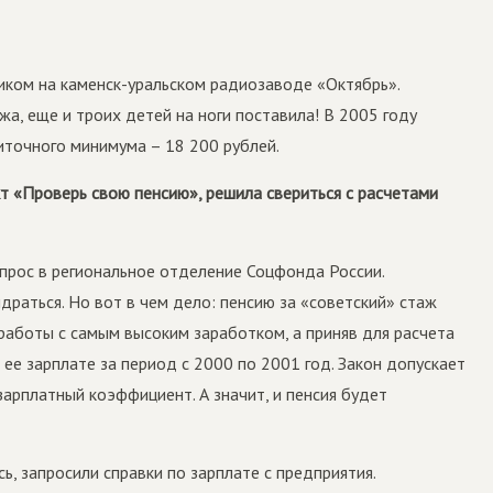
ником на каменск-уральском радиозаводе «Октябрь».
жа, еще и троих детей на ноги поставила! В 2005 году
житочного минимума – 18 200 рублей.
кт «Проверь свою пенсию», решила свериться с расчетами
рос в регио­нальное отделение Соцфонда России.
драться. Но вот в чем дело: пенсию за «советский» стаж
работы с самым высоким заработком, а приняв для расчета
ее зарплате за период с 2000 по 2001 год. Закон допускает
зарплатный коэффициент. А значит, и пенсия будет
, запросили справки по зарплате с предприятия.