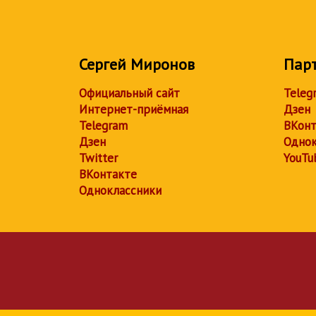
Сергей Миронов
Пар
Официальный сайт
Teleg
Интернет-приёмная
Дзен
Telegram
ВКонт
Дзен
Однок
Twitter
YouTu
ВКонтакте
Одноклассники