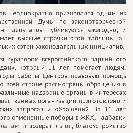
цов неоднократно признавался одним из
арственной Думы по законотворческой
инг депутатов публикуется ежегодно, и
имает высшие строчки этой таблицы, он
льких сотен законодательных инициатив.
ся куратором всероссийского партийного
дан», который 11 лет помогает людям.
а годы работы Центров правовую помощь
по всей стране рассмотрены обращения в
 различные надзорные органы в интересах
бщественных организаций подготовлено и
ских запросов и обращений. За 11 лет
 это отмененные поборы в ЖКХ, надбавки
латам и возврат льгот, благоустройство