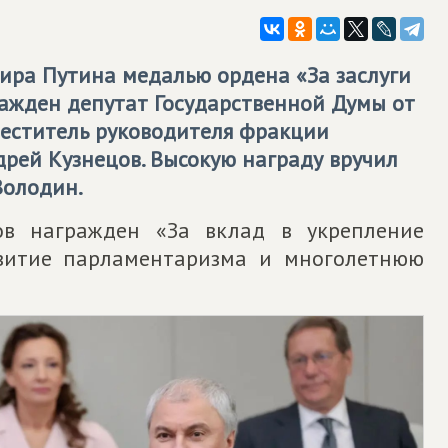
ира Путина медалью ордена «За заслуги
ражден депутат Государственной Думы от
меститель руководителя фракции
дрей Кузнецов. Высокую награду вручил
Володин.
ов награжден «За вклад в укрепление
азвитие парламентаризма и многолетнюю