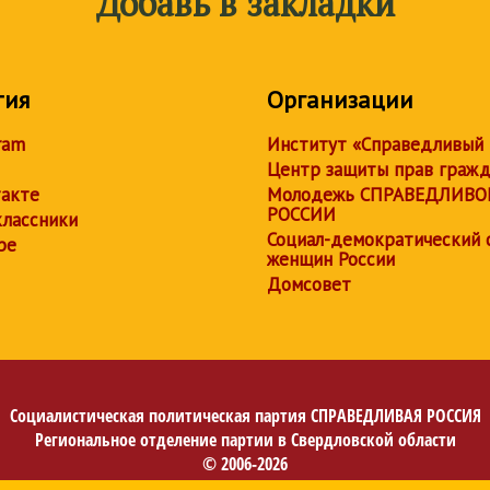
Добавь в закладки
тия
Организации
ram
Институт «Справедливый
Центр защиты прав граж
акте
Молодежь СПРАВЕДЛИВО
РОССИИ
лассники
Социал-демократический 
be
женщин России
Домсовет
Социалистическая политическая партия
СПРАВЕДЛИВАЯ РОССИЯ
Региональное отделение партии в Свердловской области
© 2006-2026
Политика в отношении обработки персональных данных