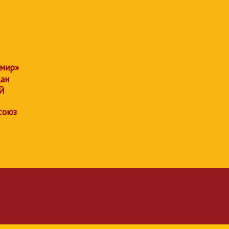
 мир»
дан
Й
союз