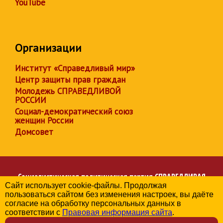
YouTube
Организации
Институт «Справедливый мир»
Центр защиты прав граждан
Молодежь СПРАВЕДЛИВОЙ
РОССИИ
Социал-демократический союз
женщин России
Домсовет
Социалистическая политическая партия
СПРАВЕДЛИВАЯ
Сайт использует cookie-файлы. Продолжая
РОССИЯ
пользоваться сайтом без изменения настроек, вы даёте
Региональное отделение партии в Свердловской области
согласие на обработку персональных данных в
© 2006-2026
соответствии с
Правовая информация сайта
.
Политика в отношении обработки персональных данных