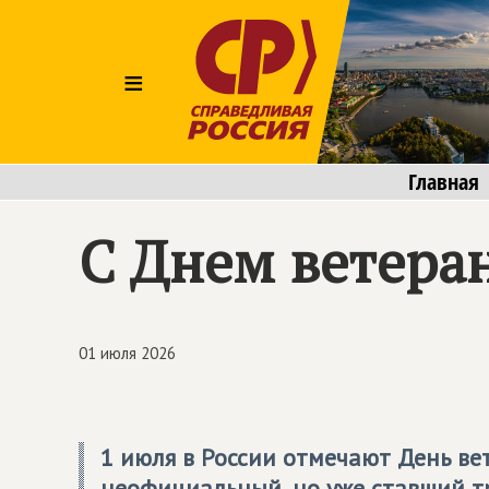
≡
Главная
С Днем ветера
01 июля 2026
1 июля в России отмечают День ве
неофициальный, но уже ставший т