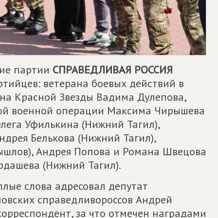
ние партии
СПРАВЕДЛИВАЯ РОССИЯ
ртийцев: ветерана боевых действий в
ена Красной Звезды Вадима Дулепова,
ой военной операции Максима Чирышева
Олега Уфилькина (Нижний Тагил),
ндрея Белькова (Нижний Тагил),
ышлов), Андрея Попова и Романа Швецова
Ардашева (Нижний Тагил).
плые слова адресовал депутат
ловских справедливороссов Андрей
корреспондент, за что отмечен наградами