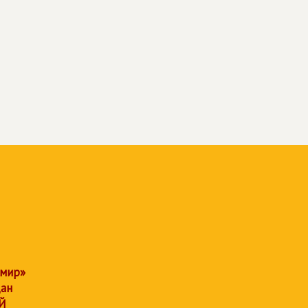
 мир»
дан
Й