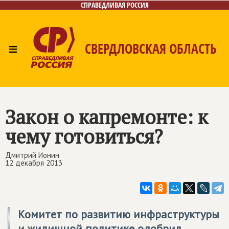
СПРАВЕДЛИВАЯ РОССИЯ
≡
СВЕРДЛОВСКАЯ ОБЛАСТЬ
Главная
Новости
Лица
Фото/Видео
Газета
Контакты
Поиск
Закон о капремонте: к
чему готовиться?
Дмитрий Ионин
12 декабря 2013
Комитет по развитию инфраструктуры
и жилищной политике одобрил