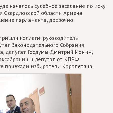
уде началось судебное заседание по иску
я Свердловской области Армена
шение парламента, досрочно
пришли коллеги: руководитель
утат Законодательного Собрания
а, депутат Госдумы Дмитрий Ионин,
аксобрании и депутат от КПРФ
же приехали избиратели Карапетяна.