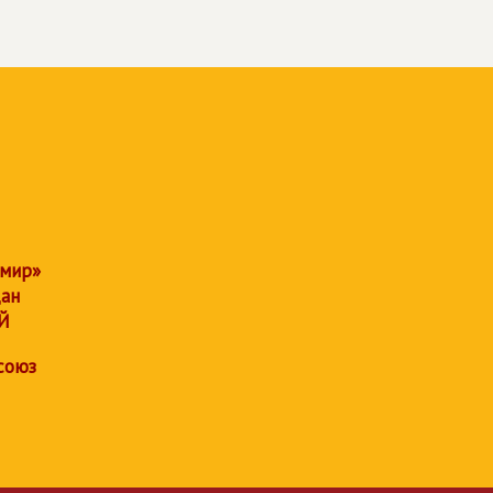
 мир»
дан
Й
союз