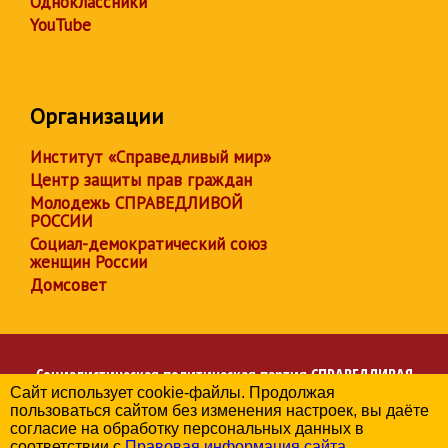
Одноклассники
YouTube
Организации
Институт «Справедливый мир»
Центр защиты прав граждан
Молодежь СПРАВЕДЛИВОЙ
РОССИИ
Социал-демократический союз
женщин России
Домсовет
Социалистическая политическая партия
СПРАВЕДЛИВАЯ
Сайт использует cookie-файлы. Продолжая
РОССИЯ
пользоваться сайтом без изменения настроек, вы даёте
Региональное отделение партии в Свердловской области
согласие на обработку персональных данных в
© 2006-2026
соответствии с
Правовая информация сайта
.