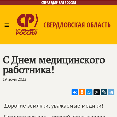
СПРАВЕДЛИВАЯ РОССИЯ
≡
СВЕРДЛОВСКАЯ ОБЛАСТЬ
Главная
Новости
Лица
Фото/Видео
Газета
Контакты
Поиск
С Днем медицинского
работника!
19 июня 2022
Дорогие земляки, уважаемые медики!
Поздравляю вас – врачей, фельдшеров,