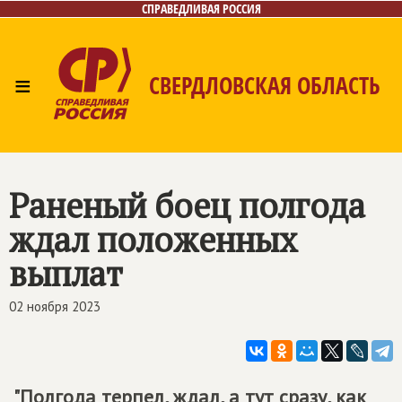
СПРАВЕДЛИВАЯ РОССИЯ
≡
СВЕРДЛОВСКАЯ ОБЛАСТЬ
Главная
Новости
Лица
Фото/Видео
Газета
Контакты
Поиск
Раненый боец полгода
ждал положенных
выплат
02 ноября 2023
"Полгода терпел, ждал, а тут сразу, как