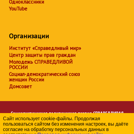
Одноклассники
YouTube
Организации
Институт «Справедливый мир»
Центр защиты прав граждан
Молодежь СПРАВЕДЛИВОЙ
РОССИИ
Социал-демократический союз
женщин России
Домсовет
Социалистическая политическая партия
СПРАВЕДЛИВАЯ
Сайт использует cookie-файлы. Продолжая
РОССИЯ
пользоваться сайтом без изменения настроек, вы даёте
Региональное отделение партии в Свердловской области
согласие на обработку персональных данных в
© 2006-2026