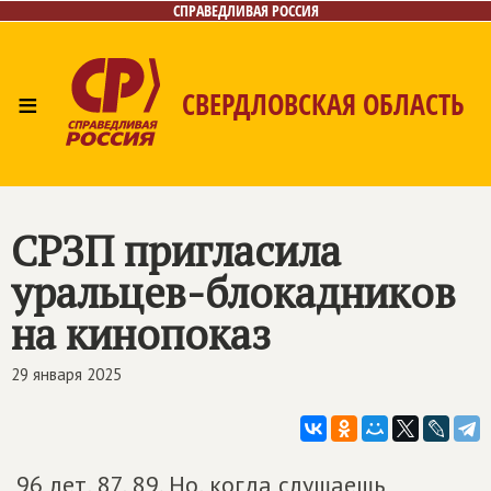
СПРАВЕДЛИВАЯ РОССИЯ
≡
СВЕРДЛОВСКАЯ ОБЛАСТЬ
Главная
Новости
Лица
Фото/Видео
Газета
Контакты
Поиск
СРЗП пригласила
уральцев-блокадников
на кинопоказ
29 января 2025
96 лет, 87, 89. Но, когда слушаешь