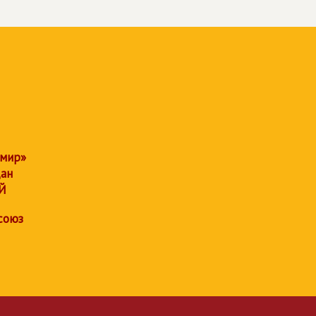
 мир»
дан
Й
союз