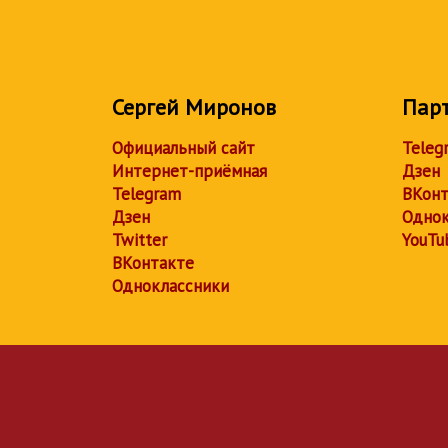
Сергей Миронов
Пар
Официальный сайт
Teleg
Интернет-приёмная
Дзен
Telegram
ВКонт
Дзен
Однок
Twitter
YouTu
ВКонтакте
Одноклассники