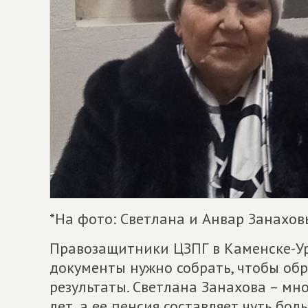
*На фото: Светлана и Анвар Занахов
Правозащитники ЦЗПГ в Каменске-Ур
документы нужно собрать, чтобы об
результаты. Светлана Занахова – мн
лет, а ее пенсия составляет чуть бол