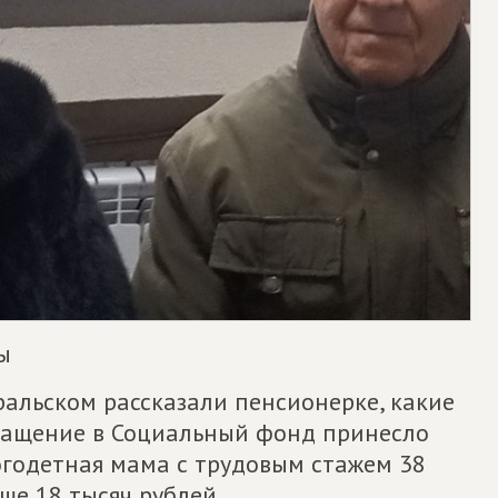
ы
альском рассказали пенсионерке, какие
ращение в Социальный фонд принесло
огодетная мама с трудовым стажем 38
ьше 18 тысяч рублей.