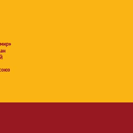
 мир»
дан
Й
союз