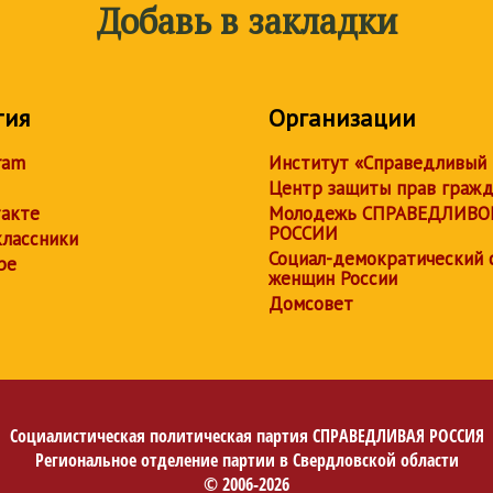
Добавь в закладки
тия
Организации
ram
Институт «Справедливый
Центр защиты прав граж
акте
Молодежь СПРАВЕДЛИВО
РОССИИ
лассники
Социал-демократический 
be
женщин России
Домсовет
Социалистическая политическая партия
СПРАВЕДЛИВАЯ РОССИЯ
Региональное отделение партии в Свердловской области
© 2006-2026