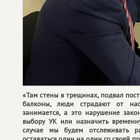
«Там стены в трещинах, подвал пос
балконы, люди страдают от на
занимается, а это нарушение зако
выбору УК или назначить временн
случае мы будем отслеживать р
оставаться один на один со своей п