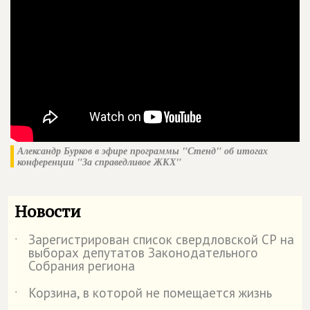
Александр Бурков в эфире программы "Стенд" об итогах
конференции "За справедливое ЖКХ"
Новости
Зарегистрирован список свердловской СР на
˙
выборах депутатов Законодательного
Собрания региона
Корзина, в которой не помещается жизнь
˙