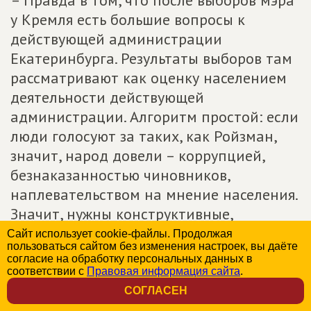
– Правда в том, что после выборов мэра
у Кремля есть большие вопросы к
действующей администрации
Екатеринбурга. Результаты выборов там
рассматривают как оценку населением
деятельности действующей
администрации. Алгоритм простой: если
люди голосуют за таких, как Ройзман,
значит, народ довели – коррупцией,
безнаказанностью чиновников,
наплевательством на мнение населения.
Значит, нужны конструктивные,
грамотные, востребованные жителями
Сайт использует cookie-файлы. Продолжая
пользоваться сайтом без изменения настроек, вы даёте
города перемены.
согласие на обработку персональных данных в
соответствии с
Правовая информация сайта
.
Что касается меня, то я именно за такие
СОГЛАСЕН
перемены. И я, конечно, благодарен