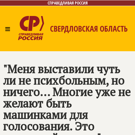
СПРАВЕДЛИВАЯ РОССИЯ
≡
СВЕРДЛОВСКАЯ ОБЛАСТЬ
Главная
Новости
Лица
Фото/Видео
Газета
Контакты
Поиск
"Меня выставили чуть
ли не психбольным, но
ничего... Многие уже не
желают быть
машинками для
голосования. Это