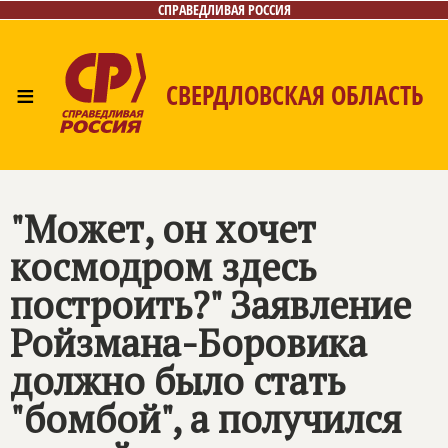
СПРАВЕДЛИВАЯ РОССИЯ
≡
СВЕРДЛОВСКАЯ ОБЛАСТЬ
Главная
Новости
Лица
Фото/Видео
Газета
Контакты
Поиск
"Может, он хочет
космодром здесь
построить?" Заявление
Ройзмана-Боровика
должно было стать
"бомбой", а получился