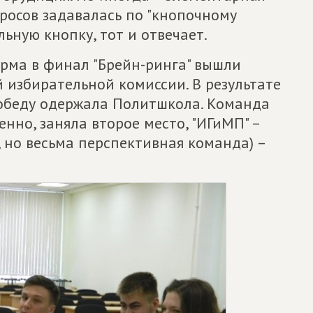
просов задавалась по "кнопочному
ьную кнопку, тот и отвечает.
урма в финал "Брейн-ринга" вышли
избирательной комиссии. В результате
обеду одержала Политшкола. Команда
нно, заняла второе место, "ИГиМП" –
я, но весьма перспективная команда) –